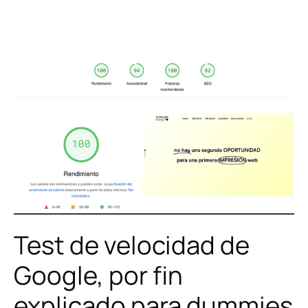
Test
de
velocidad
de
Google,
por
fin
explicado
para
dummies
🤪
Test de velocidad de
Google, por fin
explicado para dummies