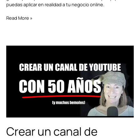
puedas aplicar en realidad a tu negocio online.
Read More »
Crear
un
canal
de
YouTube
desde
cero
con
50
años.
Crear un canal de