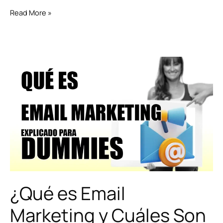
Read More »
¿Qué
es
Email
Marketing
y
Cuáles
Son
las
5
Claves
para
Dominarlo?
¿Qué es Email
Marketing y Cuáles Son