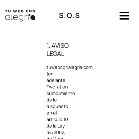
Ir
al
S.O.S
contenido
1. AVISO
LEGAL
tuwebconalegria.com
(en
adelante
Twc´a) en
cumplimiento
de lo
dispuesto
en el
artículo 10
de la Ley
34/2002,
de 11 de