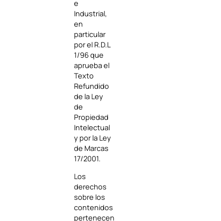
e
Industrial,
en
particular
por el R.D.L
1/96 que
aprueba el
Texto
Refundido
de la Ley
de
Propiedad
Intelectual
y por la Ley
de Marcas
17/2001.
Los
derechos
sobre los
contenidos
pertenecen