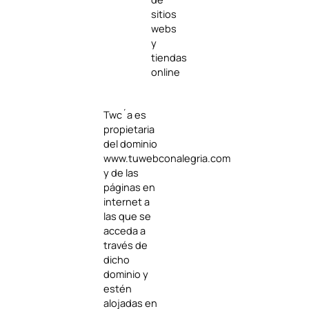
sitios
webs
y
tiendas
online
Twc´a es
propietaria
del dominio
www.tuwebconalegria.com
y de las
páginas en
internet a
las que se
acceda a
través de
dicho
dominio y
estén
alojadas en