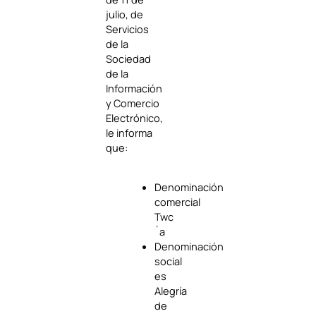
julio, de
Servicios
de la
Sociedad
de la
Información
y Comercio
Electrónico,
le informa
que:
Denominación
comercial
Twc
´a
Denominación
social
es
Alegría
de