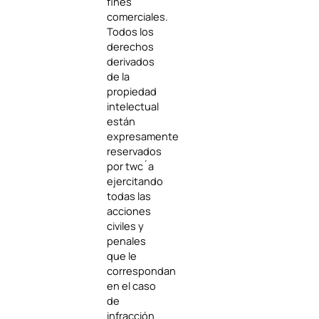
fines
comerciales.
Todos los
derechos
derivados
de la
propiedad
intelectual
están
expresamente
reservados
por twc´a
ejercitando
todas las
acciones
civiles y
penales
que le
correspondan
en el caso
de
infracción