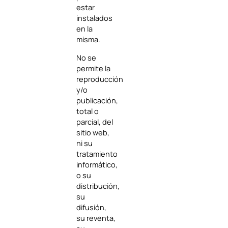
estar
instalados
en la
misma.
No se
permite la
reproducción
y/o
publicación,
total o
parcial, del
sitio web,
ni su
tratamiento
informático,
o su
distribución,
su
difusión,
su reventa,