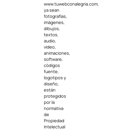
www.tuwebconalegria.com,
ya sean
fotografías,
imágenes,
dibujos,
textos,
audio,
video,
animaciones,
software,
códigos
fuente,
logotipos y
diseño,
están
protegidos
por la
normativa
de
Propiedad
Intelectual