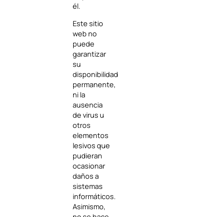
él.
Este sitio
web no
puede
garantizar
su
disponibilidad
permanente,
ni la
ausencia
de virus u
otros
elementos
lesivos que
pudieran
ocasionar
daños a
sistemas
informáticos.
Asimismo,
no se hace