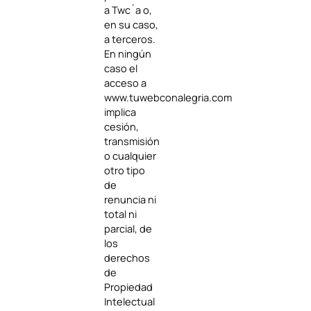
a Twc´a o,
en su caso,
a terceros.
En ningún
caso el
acceso a
www.tuwebconalegria.com
implica
cesión,
transmisión
o cualquier
otro tipo
de
renuncia ni
total ni
parcial, de
los
derechos
de
Propiedad
Intelectual