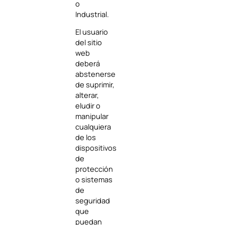
o
Industrial.
El usuario
del sitio
web
deberá
abstenerse
de suprimir,
alterar,
eludir o
manipular
cualquiera
de los
dispositivos
de
protección
o sistemas
de
seguridad
que
puedan