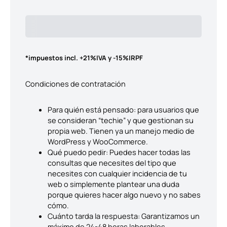
Ir
al
Subtotal
Total Installment Payments
Initial Payment
contenido
Total
Total Due Today
Subtotal
Trial
Amount Due
*impuestos incl. +21%IVA y -15%IRPF
Condiciones de contratación
Para quién está pensado: para usuarios que
se consideran “techie” y que gestionan su
propia web. Tienen ya un manejo medio de
WordPress y WooCommerce.
Qué puedo pedir: Puedes hacer todas las
consultas que necesites del tipo que
necesites con cualquier incidencia de tu
web o simplemente plantear una duda
porque quieres hacer algo nuevo y no sabes
cómo.
Cuánto tarda la respuesta: Garantizamos un
máximo de 24-48 horas laborables.